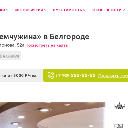
КИ
МЕРОПРИЯТИЯ
ВМЕСТИМОСТЬ
ОСОБЕННОСТИ
емчужина» в Белгороде
лонова, 52а
Посмотреть на карте
6 отзывов
xxx-xx-xx
Показать но
+7
9
0
5
тки от 3000 Р/чел.