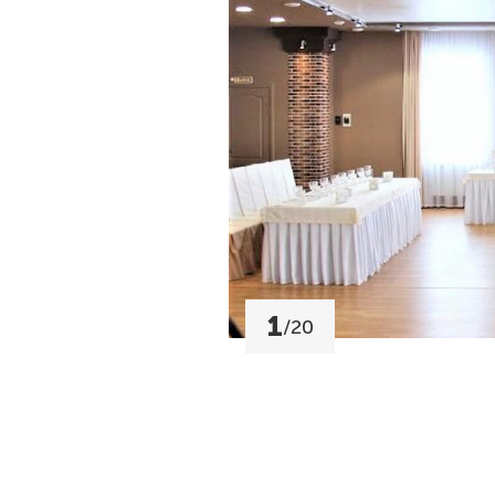
1
/
20