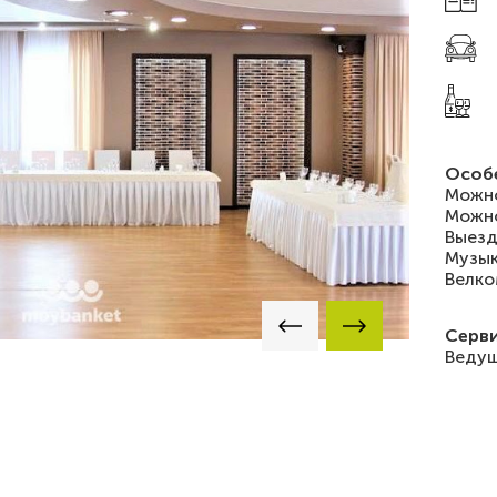
Особ
Можно
Можно
Выезд
Музык
Велко
Серви
Ведущ