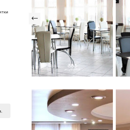
итки
л.