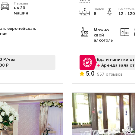
Паркинг
.
на 20
Залов
Вместимо
машин
8
12 - 120
ая, европейская,
Можно
рная
свой
алкоголь
0 Р/чел.
Еда и напитки от
+
00 Р
Аренда зала от
5,0
557 отзывов