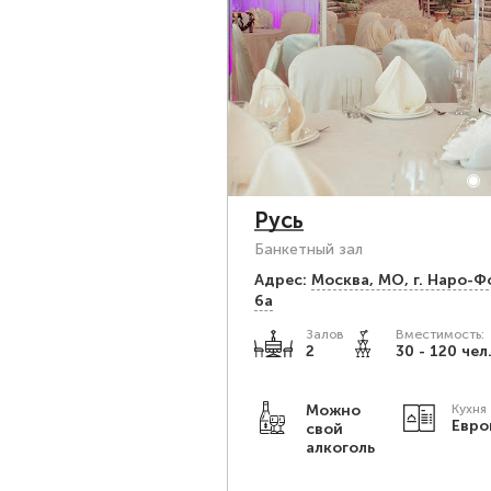
Русь
Банкетный зал
Адрес:
Москва, МО, г. Наро-Ф
6а
Залов
Вместимость:
2
30 - 120 чел
Можно
Кухня
Евро
свой
алкоголь