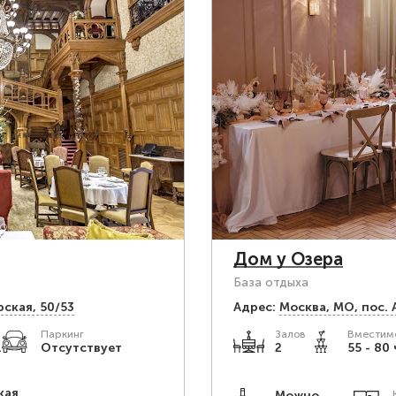
Дом у Озера
База отдыха
рская, 50/53
Адрес:
Москва, МО, пос. 
Паркинг
Залов
Вместимо
.
Отсутствует
2
55 - 80 
кая
Можно