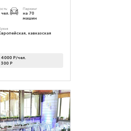
сть:
Паркинг
 чел.
на 70
машин
Кухня
Европейская, кавказская
 4000 Р/чел.
 300 Р