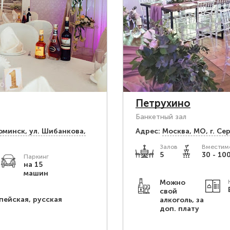
Петрухино
Банкетный зал
оминск, ул. Шибанкова,
Адрес:
Москва, МО, г. Се
Залов
Вместимо
5
30 - 100
Паркинг
.
на 15
машин
Можно
свой
пейская, русская
алкоголь, за
доп. плату