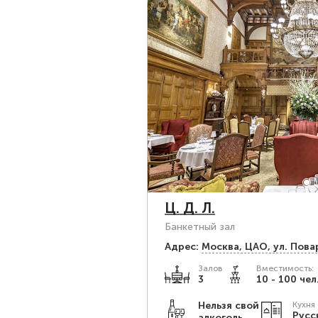
Ц. Д. Л.
Банкетный зал
Адрес:
Москва, ЦАО, ул. Пова
Залов
Вместимость:
3
10 - 100 чел
Нельзя свой
Кухня
Русс
алкоголь