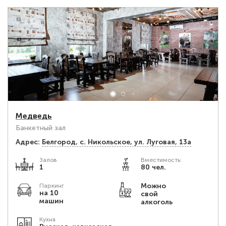
Медведь
Банкетный зал
Адрес:
Белгород, с. Никольское, ул. Луговая, 13а
Залов
Вместимость:
1
80 чел.
Можно
Паркинг
на 10
свой
машин
алкоголь
Кухня